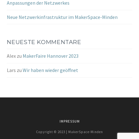
Anpassungen der Netzwerkes
Neue Netzwerkinfrastruktur im MakerSpace-Minden
NEUESTE KOMMENTARE
Alex
zu
MakerFaire Hannover 2023
Lars
zu
Wir haben wieder geöffnet
IMPRESSUM
Copyright © 2023 | MakerSpace-Minden